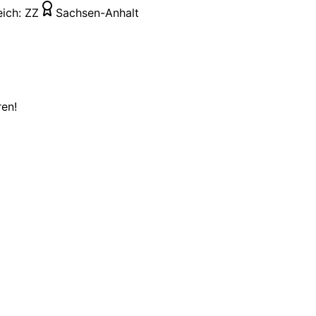
eich:
ZZ
Sachsen-Anhalt
ren!