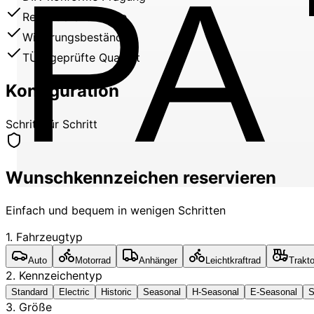
PA
Reflektierende Folie
Witterungsbeständig
TÜV-geprüfte Qualität
Konfiguration
Schritt für Schritt
Wunschkennzeichen reservieren
Einfach und bequem in wenigen Schritten
1. Fahrzeugtyp
Auto
Motorrad
Anhänger
Leichtkraftrad
Trakto
2. Kennzeichentyp
Standard
Electric
Historic
Seasonal
H-Seasonal
E-Seasonal
S
3. Größe