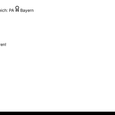
eich:
PA
Bayern
ren!