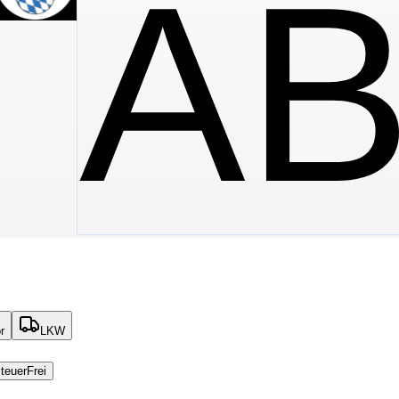
A
r
LKW
teuerFrei