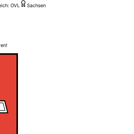
eich:
OVL
Sachsen
ren!