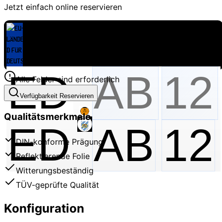
Jetzt einfach online reservieren
Alle Felder sind erforderlich
Verfügbarkeit Reservieren
Qualitätsmerkmale
ED
AB
12
DIN-konforme Prägung
Reflektierende Folie
Witterungsbeständig
TÜV-geprüfte Qualität
Konfiguration