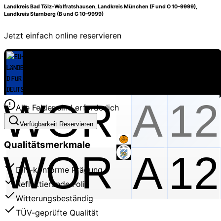
Landkreis Bad Tölz-Wolfratshausen, Landkreis München (F und O 10–9999),
Landkreis Starnberg (B und G 10–9999)
Jetzt einfach online reservieren
Alle Felder sind erforderlich
Verfügbarkeit Reservieren
Qualitätsmerkmale
WOR
A
12
DIN-konforme Prägung
Reflektierende Folie
Witterungsbeständig
TÜV-geprüfte Qualität