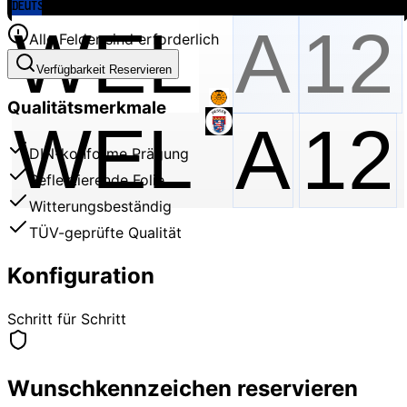
Alle Felder sind erforderlich
Verfügbarkeit Reservieren
Qualitätsmerkmale
WEL
A
12
DIN-konforme Prägung
Reflektierende Folie
Witterungsbeständig
TÜV-geprüfte Qualität
Konfiguration
Schritt für Schritt
Wunschkennzeichen reservieren