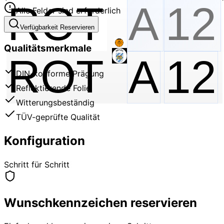
Alle Felder sind erforderlich
Verfügbarkeit Reservieren
Qualitätsmerkmale
ROT
A
12
DIN-konforme Prägung
Reflektierende Folie
Witterungsbeständig
TÜV-geprüfte Qualität
Konfiguration
Schritt für Schritt
Wunschkennzeichen reservieren