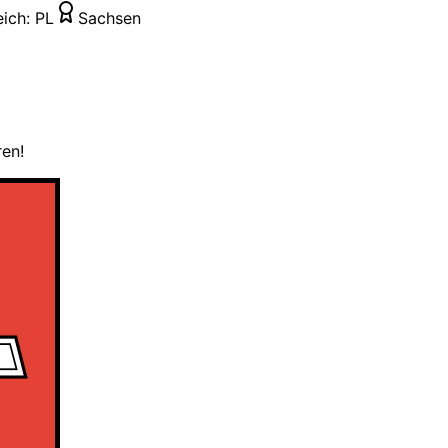
eich:
PL
Sachsen
ren!