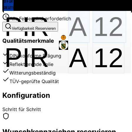
Alle Felder sind erforderlich
Verfügbarkeit Reservieren
Qualitätsmerkmale
PIR
A
12
DIN-konforme Prägung
Reflektierende Folie
Witterungsbeständig
TÜV-geprüfte Qualität
Konfiguration
Schritt für Schritt
Wunschkennzeichen reservieren