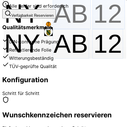
Alle Felder sind erforderlich
Verfügbarkeit Reservieren
Qualitätsmerkmale
NY
AB
12
DIN-konforme Prägung
Reflektierende Folie
Witterungsbeständig
TÜV-geprüfte Qualität
Konfiguration
Schritt für Schritt
Wunschkennzeichen reservieren