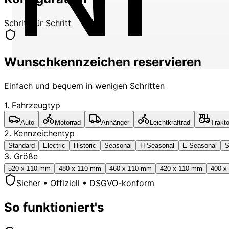
Schritt für Schritt
Wunschkennzeichen reservieren
Einfach und bequem in wenigen Schritten
1. Fahrzeugtyp
Auto
Motorrad
Anhänger
Leichtkraftrad
Trakto
2. Kennzeichentyp
Standard
Electric
Historic
Seasonal
H-Seasonal
E-Seasonal
S
3. Größe
520 x 110 mm
480 x 110 mm
460 x 110 mm
420 x 110 mm
400 x
Sicher • Offiziell • DSGVO-konform
So funktioniert's