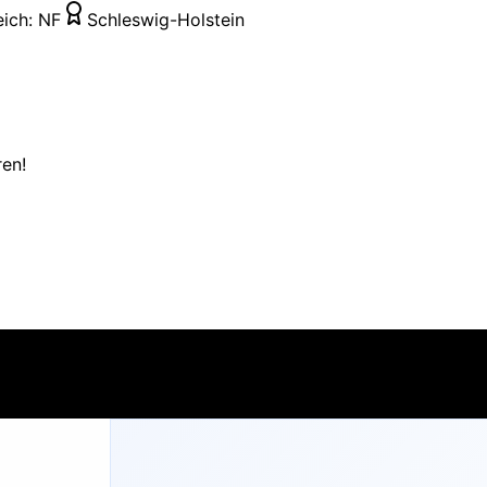
eich:
NF
Schleswig-Holstein
ren!