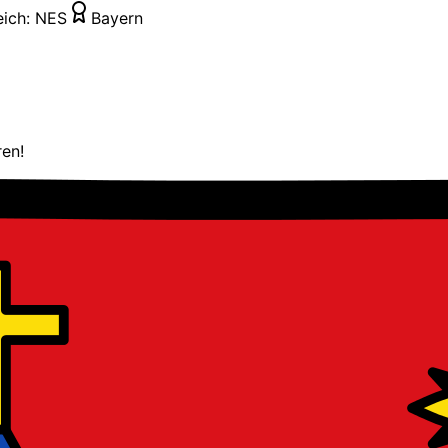
eich:
NES
Bayern
ren!