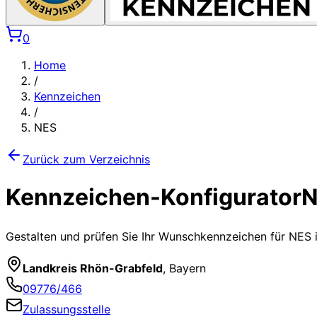
0
Home
/
Kennzeichen
/
NES
Zurück zum Verzeichnis
Kennzeichen-Konfigurator
N
Gestalten und prüfen Sie Ihr Wunschkennzeichen für
NES
Landkreis Rhön-Grabfeld
,
Bayern
09776/466
Zulassungsstelle