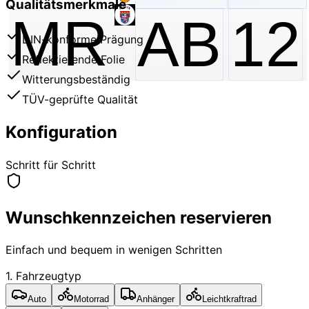
Qualitätsmerkmale
MR
AB
12
DIN-konforme Prägung
Reflektierende Folie
Witterungsbeständig
TÜV-geprüfte Qualität
Konfiguration
Schritt für Schritt
Wunschkennzeichen reservieren
Einfach und bequem in wenigen Schritten
1. Fahrzeugtyp
Auto
Motorrad
Anhänger
Leichtkraftrad