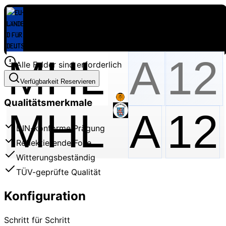
Alle Felder sind erforderlich
Verfügbarkeit Reservieren
Qualitätsmerkmale
MHL
A
12
DIN-konforme Prägung
Reflektierende Folie
Witterungsbeständig
TÜV-geprüfte Qualität
Konfiguration
Schritt für Schritt