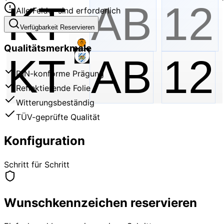
Alle Felder sind erforderlich
Verfügbarkeit Reservieren
Qualitätsmerkmale
KT
AB
12
DIN-konforme Prägung
Reflektierende Folie
Witterungsbeständig
TÜV-geprüfte Qualität
Konfiguration
Schritt für Schritt
Wunschkennzeichen reservieren