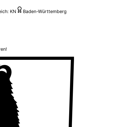
eich:
KN
Baden-Württemberg
ren!