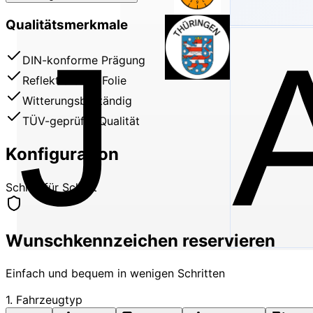
Qualitätsmerkmale
J
DIN-konforme Prägung
Reflektierende Folie
Witterungsbeständig
TÜV-geprüfte Qualität
Konfiguration
Schritt für Schritt
Wunschkennzeichen reservieren
Einfach und bequem in wenigen Schritten
1. Fahrzeugtyp