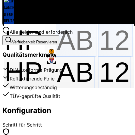
Alle Felder sind erforderlich
Verfügbarkeit Reservieren
Qualitätsmerkmale
HP
AB
12
DIN-konforme Prägung
Reflektierende Folie
Witterungsbeständig
TÜV-geprüfte Qualität
Konfiguration
Schritt für Schritt