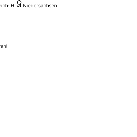
eich:
HI
Niedersachsen
ren!