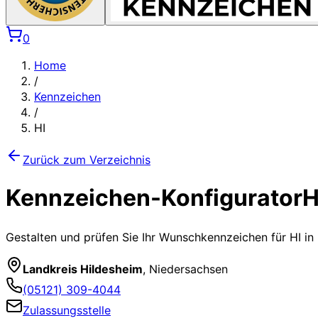
0
Home
/
Kennzeichen
/
HI
Zurück zum Verzeichnis
Kennzeichen-Konfigurator
H
Gestalten und prüfen Sie Ihr Wunschkennzeichen für
HI
in 
Landkreis Hildesheim
,
Niedersachsen
(05121) 309-4044
Zulassungsstelle