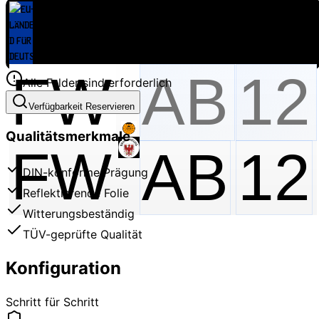
Alle Felder sind erforderlich
Verfügbarkeit Reservieren
Qualitätsmerkmale
FW
AB
12
DIN-konforme Prägung
Reflektierende Folie
Witterungsbeständig
TÜV-geprüfte Qualität
Konfiguration
Schritt für Schritt