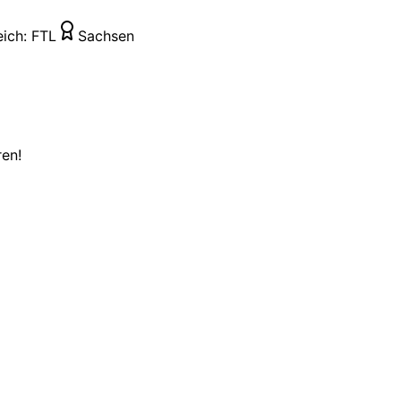
eich:
FTL
Sachsen
ren!