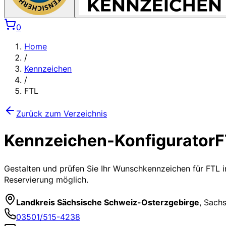
0
Home
/
Kennzeichen
/
FTL
Zurück zum Verzeichnis
Kennzeichen-Konfigurator
F
Gestalten und prüfen Sie Ihr Wunschkennzeichen für
FTL
i
Reservierung möglich.
Landkreis Sächsische Schweiz-Osterzgebirge
,
Sach
03501/515-4238