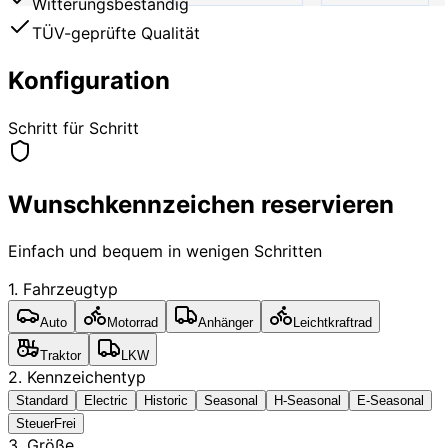
Witterungsbeständig
TÜV-geprüfte Qualität
Konfiguration
Schritt für Schritt
Wunschkennzeichen reservieren
Einfach und bequem in wenigen Schritten
1. Fahrzeugtyp
Auto
Motorrad
Anhänger
Leichtkraftrad
Traktor
LKW
2. Kennzeichentyp
Standard
Electric
Historic
Seasonal
H-Seasonal
E-Seasonal
SteuerFrei
3. Größe