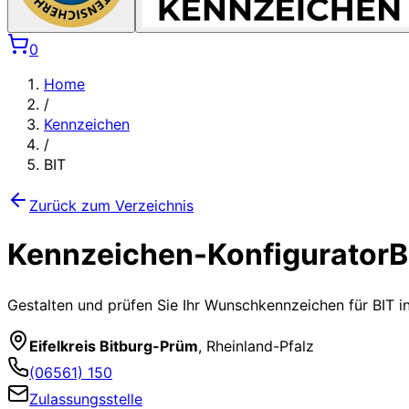
0
Home
/
Kennzeichen
/
BIT
Zurück zum Verzeichnis
Kennzeichen-Konfigurator
B
Gestalten und prüfen Sie Ihr Wunschkennzeichen für
BIT
in
Eifelkreis Bitburg-Prüm
,
Rheinland-Pfalz
(06561) 150
Zulassungsstelle