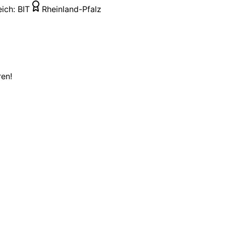
eich:
BIT
Rheinland-Pfalz
ren!