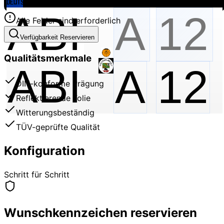
Alle Felder sind erforderlich
Verfügbarkeit Reservieren
Qualitätsmerkmale
ABI
A
12
DIN-konforme Prägung
Reflektierende Folie
Witterungsbeständig
TÜV-geprüfte Qualität
Konfiguration
Schritt für Schritt
Wunschkennzeichen reservieren